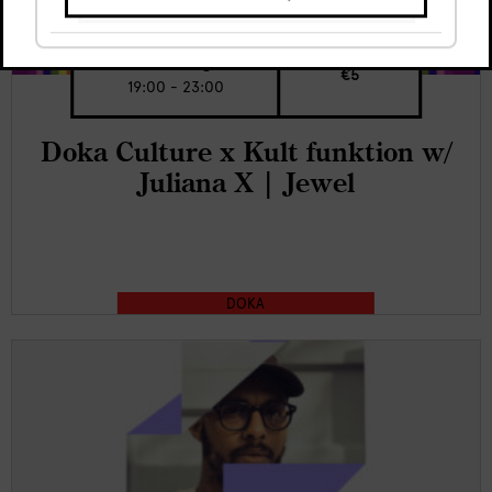
Thu, 6 Aug
€5
19:00 - 23:00
Doka Culture x Kult funktion w/
Juliana X | Jewel
DOKA