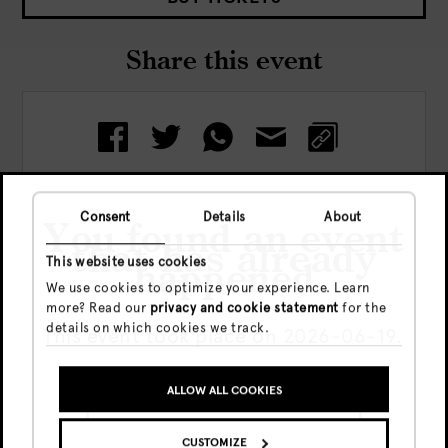
Share this event
Consent
Details
About
You found an event
that has already
Check out more events
This website uses cookies
happened
We use cookies to optimize your experience. Learn
more? Read our
privacy and cookie statement
for the
details on which cookies we track.
This event took place on 2026-06-19.
ALLOW ALL COOKIES
GO TO UPCOMING EVENTS
CUSTOMIZE
SHOW ME THE EVENT ANYWAY