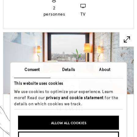
2
personnes
TV
Consent
Details
About
MORE = MORE
Pump up your summer stay, pay
less per day. Your discount grows
This website uses cookies
with every extra night. Claim your
We use cookies to optimize your experience. Learn
discount here.
more? Read our
privacy and cookie statement
for the
details on which cookies we track.
M twin
ALLOW ALL COOKIES
BOOK ROOM